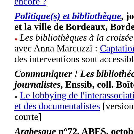
encore ?
Politique(s) et bibliothèque
, j
et la ville de Bordeaux, Bor
Les bibliothèques à la croisée
avec Anna Marcuzzi :
Captatio
des interventions sont accessib
Communiquer ! Les bibliothécai
journalistes
, Enssib, coll. Boî
Le lobbying de l'interassociat
et des documentalistes
[version
courte]
Arabesque
n°72, ABES, octob