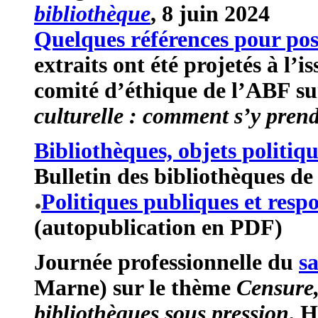
bibliothèque
, 8 juin 2024
Quelques références pour pos
extraits ont été projetés à l’i
comité d’éthique de l’ABF s
culturelle : comment s’y prend
Bibliothèques, objets politiq
Bulletin des bibliothèques de
Politiques publiques et respo
(autopublication en PDF)
Journée professionnelle du
s
Marne) sur le thème
Censure, 
bibliothèques sous pression
, 