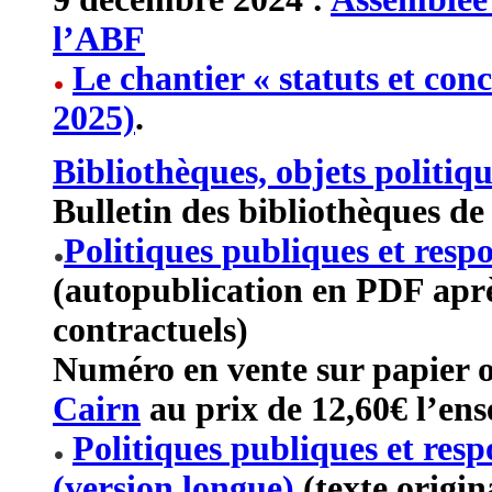
l’ABF
Le chantier « statuts et con
2025)
.
Bibliothèques, objets politiq
Bulletin des bibliothèques de
Politiques publiques et respo
(autopublication en PDF apr
contractuels)
Numéro en vente sur papier 
Cairn
au prix de 12,60€ l’ens
Politiques publiques et resp
(version longue)
(texte origin